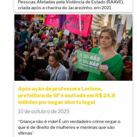
Pessoas Afetadas pela Violência de Estado (RAAVE),
criada após a chacina do Jacarezinho, em 2021
Após ação da professora Luciene,
prefeitura de SP é multada em R$ 24,8
milhões por negar aborto legal
10 de outubro de 2025
“Criança não é mãe! É um verdadeiro crime negar o
que é de direito de mulheres e meninas que são
vítimas”