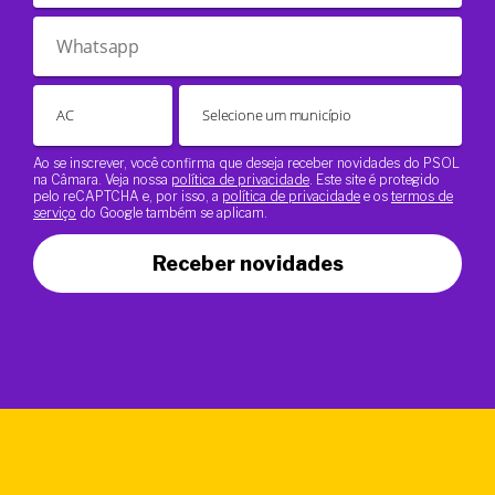
Ao se inscrever, você confirma que deseja receber novidades do PSOL
na Câmara. Veja nossa
política de privacidade
. Este site é protegido
pelo reCAPTCHA e, por isso, a
política de privacidade
e os
termos de
serviço
do Google também se aplicam.
Receber novidades