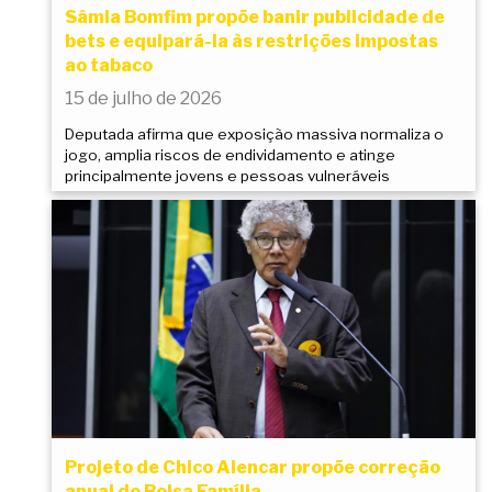
Sâmia Bomfim propõe banir publicidade de
bets e equipará-la às restrições impostas
ao tabaco
15 de julho de 2026
Deputada afirma que exposição massiva normaliza o
jogo, amplia riscos de endividamento e atinge
principalmente jovens e pessoas vulneráveis
Projeto de Chico Alencar propõe correção
anual do Bolsa Família