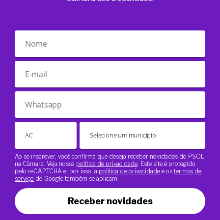
Ao se inscrever, você confirma que deseja receber novidades do PSOL
na Câmara. Veja nossa
política de privacidade
. Este site é protegido
pelo reCAPTCHA e, por isso, a
política de privacidade
e os
termos de
serviço
do Google também se aplicam.
Receber novidades