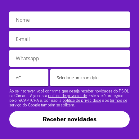
Ao se inscrever, você confirma que deseja receber novidades do PSOL
na Câmara. Veja nossa
política de privacidade
. Este site é protegido
pelo reCAPTCHA e, por isso, a
política de privacidade
e os
termos de
serviço
do Google também se aplicam.
Receber novidades