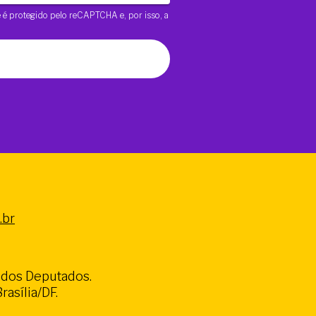
te é protegido pelo reCAPTCHA e, por isso, a
.br
a dos Deputados.
asília/DF.