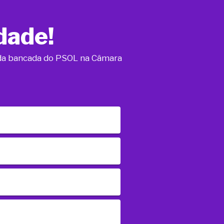
dade!
o da bancada do PSOL na Câmara