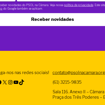
 receber novidades do PSOL na Câmara. Veja nossa
política de privacidade
. Este si
ço
do Google também se aplicam.
Receber novidades
iga-nos nas redes sociais!
contato@psolnacamara.org
X
Instagram
Youtube
TikTok
(61) 3215-9835
Sala 116. Anexo II – Câmar
Praça dos Três Poderes – Br