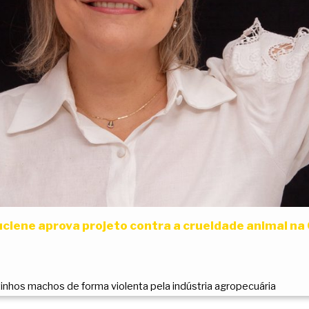
ciene aprova projeto contra a crueldade animal na
tinhos machos de forma violenta pela indústria agropecuária