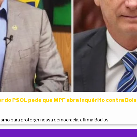
der do PSOL pede que MPF abra inquérito contra Bols
smo para proteger nossa democracia, afirma Boulos.