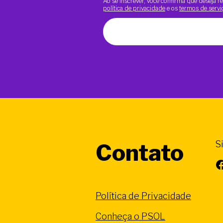
Ao se inscrever, você confirma que deseja
política de privacidade
e os
termos de servi
S
Contato
Facebook
Política de Privacidade
Conheça o PSOL