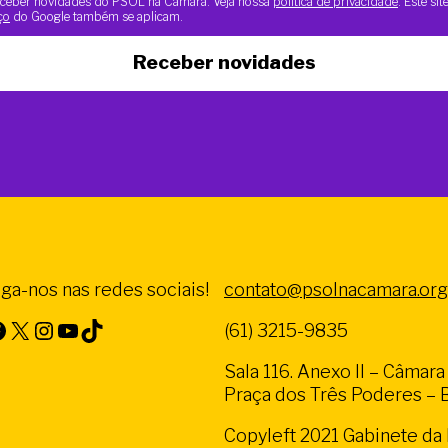
 receber novidades do PSOL na Câmara. Veja nossa
política de privacidade
. Este si
ço
do Google também se aplicam.
Receber novidades
iga-nos nas redes sociais!
contato@psolnacamara.org
X
Instagram
Youtube
TikTok
(61) 3215-9835
Sala 116. Anexo II – Câmar
Praça dos Três Poderes – Br
Copyleft 2021 Gabinete d