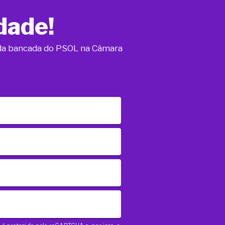
dade!
o da bancada do PSOL na Câmara