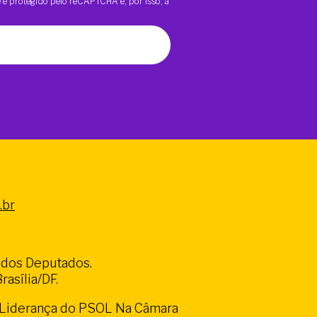
te é protegido pelo reCAPTCHA e, por isso, a
.br
a dos Deputados.
asília/DF.
a Liderança do PSOL Na Câmara