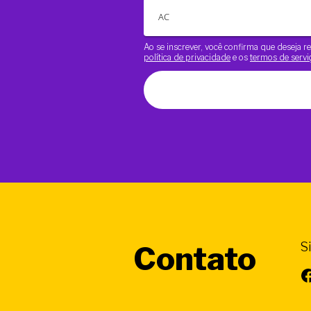
Ao se inscrever, você confirma que deseja
política de privacidade
e os
termos de servi
S
Contato
Facebook