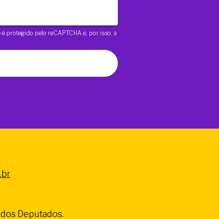
te é protegido pelo reCAPTCHA e, por isso, a
.br
a dos Deputados.