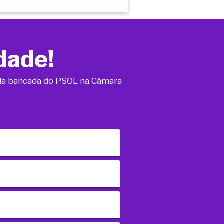
dade!
o da bancada do PSOL na Câmara