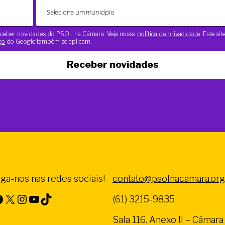
 receber novidades do PSOL na Câmara. Veja nossa
política de privacidade
. Este si
ço
do Google também se aplicam.
Receber novidades
iga-nos nas redes sociais!
contato@psolnacamara.org
X
Instagram
Youtube
TikTok
(61) 3215-9835
Sala 116. Anexo II – Câmar