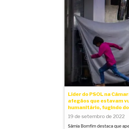
Líder do PSOL na Câmara
afegãos que estavam vul
humanitário, fugindo do
19 de setembro de 2022
Sâmia Bomfim destaca que apen