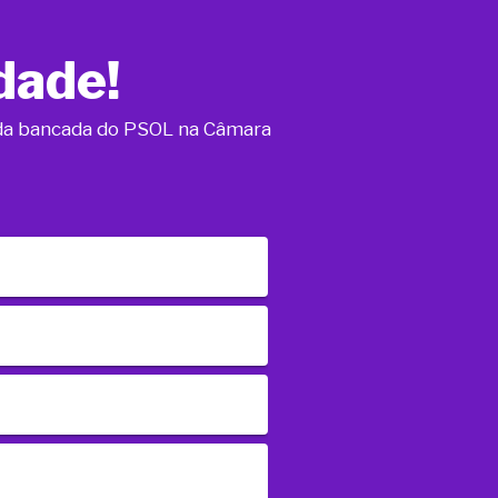
dade!
o da bancada do PSOL na Câmara