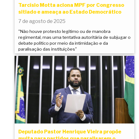
Tarcísio Motta aciona MPF por Congresso
sitiado e ameaça ao Estado Democrático
7 de agosto de 2025
"Não houve protesto legítimo ou de manobra
regimental, mas uma tentativa autoritária de subjugar o
debate político por meio da intimidação e da
paralisação das instituições"
Deputado Pastor Henrique Vieira propõe
multa para partidos que paralisarem o