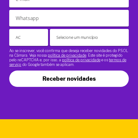
Ao se inscrever, você confirma que deseja receber novidades do PSOL
na Câmara. Veja nossa
política de privacidade
. Este site é protegido
pelo reCAPTCHA e, por isso, a
política de privacidade
e os
termos de
serviço
do Google também se aplicam.
Receber novidades