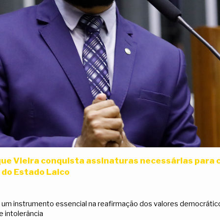
e Vieira conquista assinaturas necessárias para c
do Estado Laico
 um instrumento essencial na reafirmação dos valores democráti
 intolerância