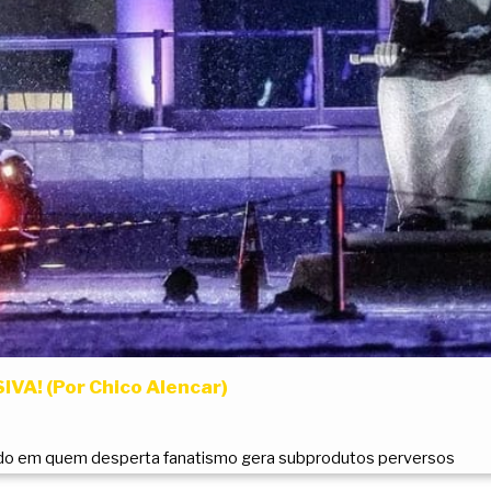
VA! (Por Chico Alencar)
ado em quem desperta fanatismo gera subprodutos perversos