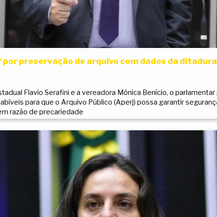
 por preservação de arquivo com dados da ditadura
dual Flavio Serafini e a vereadora Mônica Benício, o parlamenta
bíveis para que o Arquivo Público (Aperj) possa garantir seguranç
 em razão de precariedade