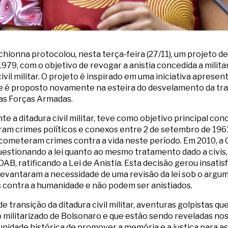
ionna protocolou, nesta terça-feira (27/11), um projeto de
1979, com o objetivo de revogar a anistia concedida a mili
ivil militar. O projeto é inspirado em uma iniciativa apres
e é proposto novamente na esteira do desvelamento da tra
das Forças Armadas.
nte a ditadura civil militar, teve como objetivo principal c
caram crimes políticos e conexos entre 2 de setembro de 196
 cometeram crimes contra a vida neste período. Em 2010, 
estionando a lei quanto ao mesmo tratamento dado a civis, 
OAB, ratificando a Lei de Anistia. Esta decisão gerou insatis
 levantaram a necessidade de uma revisão da lei sob o arg
s contra a humanidade e não podem ser anistiados.
a de transição da ditadura civil militar, aventuras golpistas
militarizado de Bolsonaro e que estão sendo reveladas nos
unidade histórica de promover a memória e a justiça para a