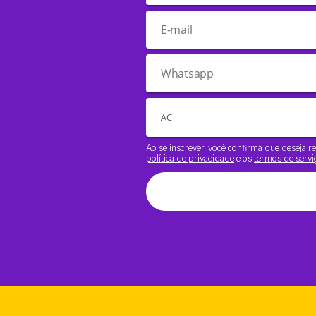
Ao se inscrever, você confirma que deseja
política de privacidade
e os
termos de servi