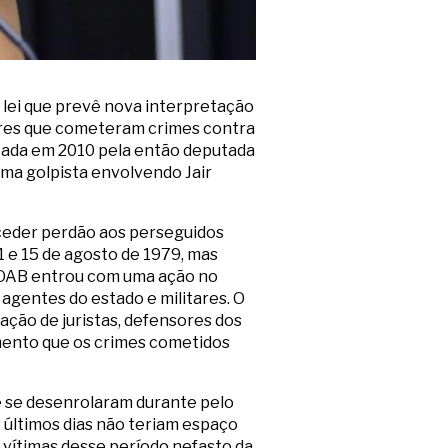
 lei que prevê nova interpretação
tares que cometeram crimes contra
entada em 2010 pela então deputada
ma golpista envolvendo Jair
onceder perdão aos perseguidos
1 e 15 de agosto de 1979, mas
a OAB entrou com uma ação no
agentes do estado e militares. O
fação de juristas, defensores dos
umento que os crimes cometidos
 que se desenrolaram durante pelo
 últimos dias não teriam espaço
s vítimas desse período nefasto da