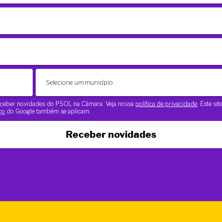
 receber novidades do PSOL na Câmara. Veja nossa
política de privacidade
. Este si
ço
do Google também se aplicam.
Receber novidades