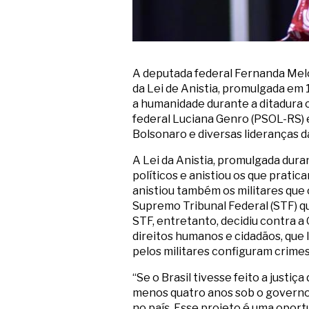
A deputada federal Fernanda Melch
da Lei de Anistia, promulgada em 
a humanidade durante a ditadura c
federal Luciana Genro (PSOL-RS) 
Bolsonaro e diversas lideranças 
A Lei da Anistia, promulgada dura
políticos e anistiou os que prati
anistiou também os militares que
Supremo Tribunal Federal (STF) qu
STF, entretanto, decidiu contra a 
direitos humanos e cidadãos, que
pelos militares configuram crime
“Se o Brasil tivesse feito a justiç
menos quatro anos sob o governo 
no país. Esse projeto é uma oport