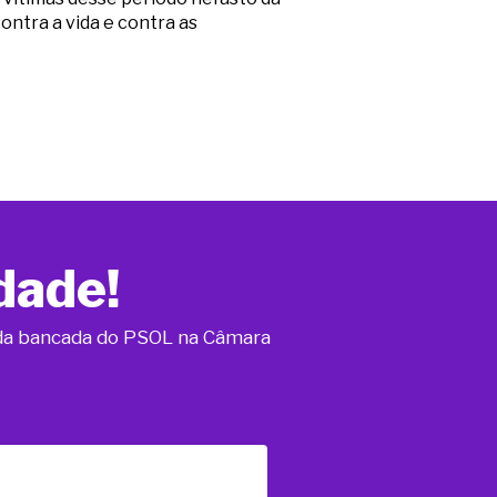
ontra a vida e contra as
dade!
o da bancada do PSOL na Câmara