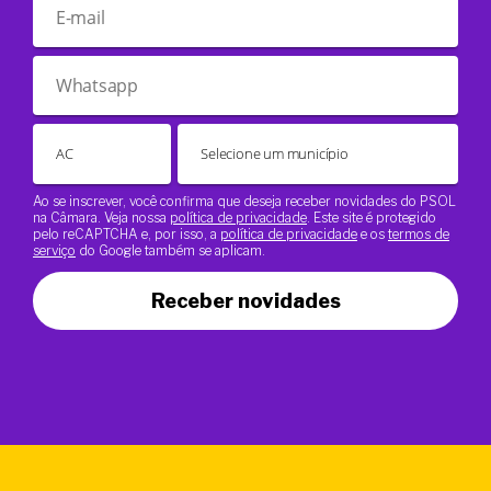
Ao se inscrever, você confirma que deseja receber novidades do PSOL
na Câmara. Veja nossa
política de privacidade
. Este site é protegido
pelo reCAPTCHA e, por isso, a
política de privacidade
e os
termos de
serviço
do Google também se aplicam.
Receber novidades