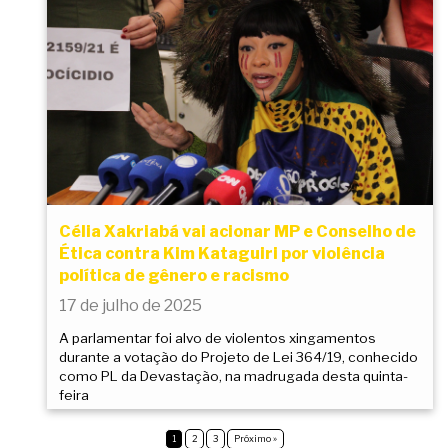
Célia Xakriabá vai acionar MP e Conselho de
Ética contra Kim Kataguiri por violência
política de gênero e racismo
17 de julho de 2025
A parlamentar foi alvo de violentos xingamentos
durante a votação do Projeto de Lei 364/19, conhecido
como PL da Devastação, na madrugada desta quinta-
feira
1
2
3
Próximo »