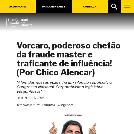
ACOMPANHE
PARLAMENTARES
CONHEÇA
Vorcaro, poderoso chefão
da fraude master e
traficante de influência!
(Por Chico Alencar)
"Além das nossas vozes, há um silêncio sepulcral no
Congresso Nacional. Corporativismo legislativo
vergonhoso!"
18 JUN 2026, 17:56
Tempo de leitura: 0 minutos, 56 segundos