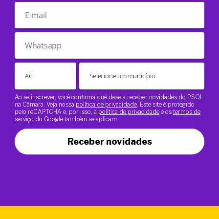
Ao se inscrever, você confirma que deseja receber novidades do PSOL
na Câmara. Veja nossa
política de privacidade
. Este site é protegido
pelo reCAPTCHA e, por isso, a
política de privacidade
e os
termos de
serviço
do Google também se aplicam.
Receber novidades