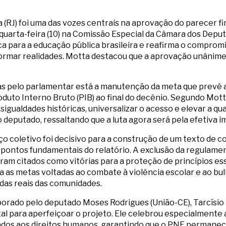
 (RJ) foi uma das vozes centrais na aprovação do parecer f
quarta-feira (10) na Comissão Especial da Câmara dos Deput
ca para a educação pública brasileira e reafirma o comprom
ormar realidades. Motta destacou que a aprovação unânime
das pelo parlamentar está a manutenção da meta que prevê
duto Interno Bruto (PIB) ao final do decênio. Segundo Mot
sigualdades históricas, universalizar o acesso e elevar a qu
o deputado, ressaltando que a luta agora será pela efetiva
o coletivo foi decisivo para a construção de um texto de c
u pontos fundamentais do relatório. A exclusão da regulam
am citados como vitórias para a proteção de princípios es
 as metas voltadas ao combate à violência escolar e ao bull
as reais das comunidades.
aborado pelo deputado Moses Rodrigues (União-CE), Tarcísio 
tal para aperfeiçoar o projeto. Ele celebrou especialmente
dos aos direitos humanos, garantindo que o PNE permaneça