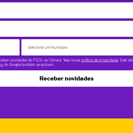
 receber novidades do PSOL na Câmara. Veja nossa
política de privacidade
. Este si
ço
do Google também se aplicam.
Receber novidades