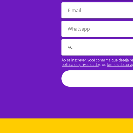
Ao se inscrever, você confirma que deseja
política de privacidade
e os
termos de servi