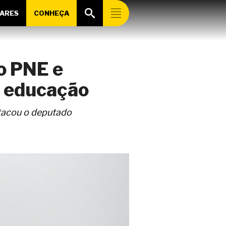
ARES
CONHEÇA
o PNE e
a educação
stacou o deputado