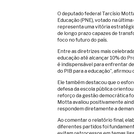
O deputado federal Tarcísio Motta
Educação (PNE), votado na última 
representa uma vitória estratégi
de longo prazo capazes de transf
foco no futuro do país.
Entre as diretrizes mais celebra
educação até alcançar 10% do Pro
é indispensável para enfrentar de
do PIB para a educação”, afirmou 
Ele também destacou que o esforç
defesa da escola pública oriento
reforço da gestão democrática for
Motta avaliou positivamente ainda
respondem diretamente a demand
Ao comentar o relatório final, el
diferentes partidos foi fundamen
evitam retrocessos em temas liga