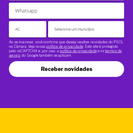
Ao se inscrever, você confirma que deseja receber novidades do PSOL
na Câmara. Veja nossa
política de privacidade
. Este site é protegido
pelo reCAPTCHA e, por isso, a
política de privacidade
e os
termos de
serviço
do Google também se aplicam.
Receber novidades