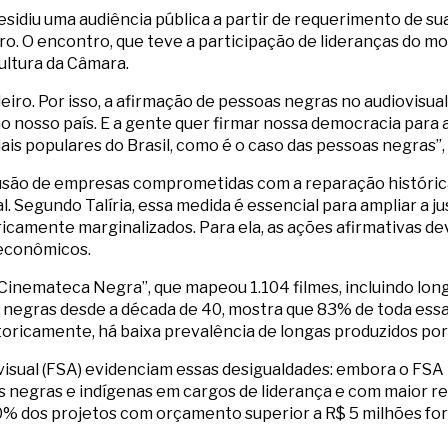
residiu uma audiência pública a partir de requerimento de su
eiro. O encontro, que teve a participação de lideranças do m
ultura da Câmara.
eiro. Por isso, a afirmação de pessoas negras no audiovisual
o nosso país. E a gente quer firmar nossa democracia para 
is populares do Brasil, como é o caso das pessoas negras”,
clusão de empresas comprometidas com a reparação históri
al. Segundo Talíria, essa medida é essencial para ampliar a 
oricamente marginalizados. Para ela, as ações afirmativas
 econômicos.
inemateca Negra”, que mapeou 1.104 filmes, incluindo long
s negras desde a década de 40, mostra que 83% de toda essa
toricamente, há baixa prevalência de longas produzidos por 
visual (FSA) evidenciam essas desigualdades: embora o FSA
as negras e indígenas em cargos de liderança e com maior 
0% dos projetos com orçamento superior a R$ 5 milhões fora