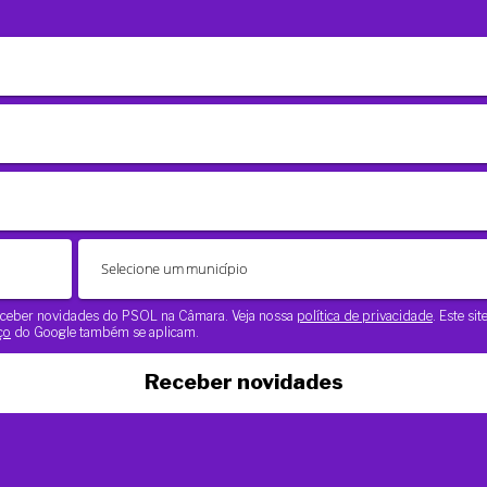
 receber novidades do PSOL na Câmara. Veja nossa
política de privacidade
. Este si
ço
do Google também se aplicam.
Receber novidades