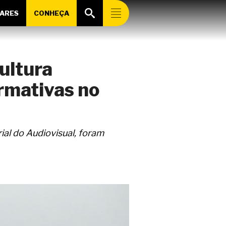
ARES
CONHEÇA
ultura
irmativas no
al do Audiovisual, foram