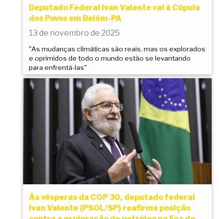
Deputado Federal Ivan Valente vai à Cúpula
dos Povos em Belém-PA
13 de novembro de 2025
"As mudanças climáticas são reais, mas os explorados
e oprimidos de todo o mundo estão se levantando
para enfrentá-las"
Às vésperas da COP 30, deputado federal
Ivan Valente (PSOL/SP) reafirma posição
contra a exploração de petróleo na Foz do