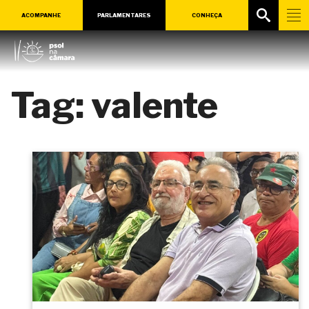
ACOMPANHE
PARLAMENTARES
CONHEÇA
Tag:
valente