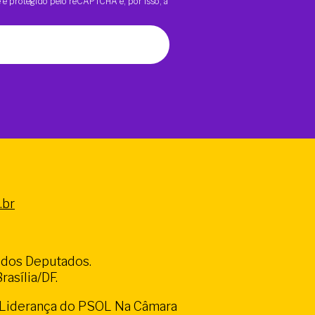
te é protegido pelo reCAPTCHA e, por isso, a
.br
a dos Deputados.
asília/DF.
a Liderança do PSOL Na Câmara