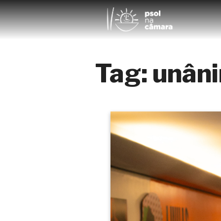
Tag:
unân