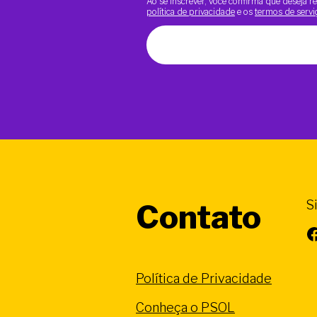
Ao se inscrever, você confirma que deseja
política de privacidade
e os
termos de servi
S
Contato
Facebook
Política de Privacidade
Conheça o PSOL