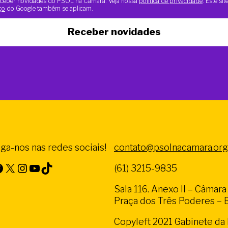
 receber novidades do PSOL na Câmara. Veja nossa
política de privacidade
. Este si
ço
do Google também se aplicam.
Receber novidades
iga-nos nas redes sociais!
contato@psolnacamara.org
X
Instagram
Youtube
TikTok
(61) 3215-9835
Sala 116. Anexo II – Câmar
Praça dos Três Poderes – Br
Copyleft 2021 Gabinete d