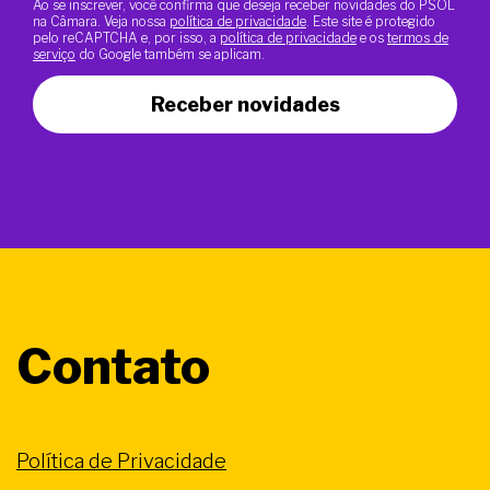
Ao se inscrever, você confirma que deseja receber novidades do PSOL
na Câmara. Veja nossa
política de privacidade
. Este site é protegido
pelo reCAPTCHA e, por isso, a
política de privacidade
e os
termos de
serviço
do Google também se aplicam.
Receber novidades
Contato
Política de Privacidade