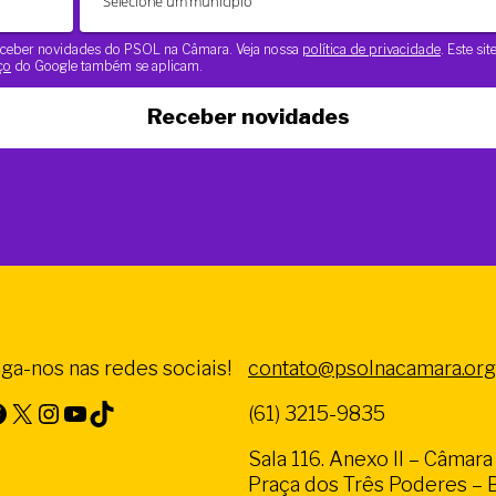
 receber novidades do PSOL na Câmara. Veja nossa
política de privacidade
. Este si
ço
do Google também se aplicam.
Receber novidades
iga-nos nas redes sociais!
contato@psolnacamara.org
X
Instagram
Youtube
TikTok
(61) 3215-9835
Sala 116. Anexo II – Câmar
Praça dos Três Poderes – Br