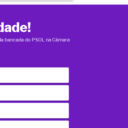
dade!
o da bancada do PSOL na Câmara