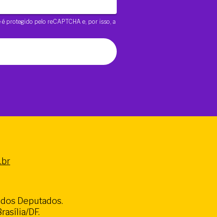
te é protegido pelo reCAPTCHA e, por isso, a
.br
a dos Deputados.
asília/DF.