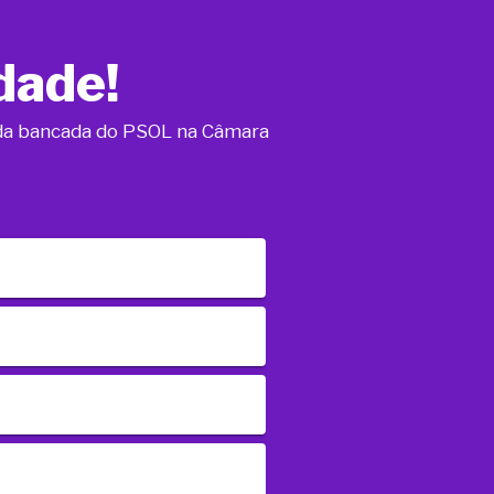
dade!
o da bancada do PSOL na Câmara