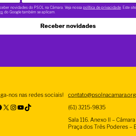
 receber novidades do PSOL na Câmara. Veja nossa
política de privacidade
. Este si
ço
do Google também se aplicam.
Receber novidades
iga-nos nas redes sociais!
contato@psolnacamara.org
X
Instagram
Youtube
TikTok
(61) 3215-9835
Sala 116. Anexo II – Câmar
Praça dos Três Poderes – Br