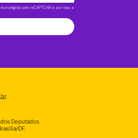
te é protegido pelo reCAPTCHA e, por isso, a
.br
a dos Deputados.
asília/DF.