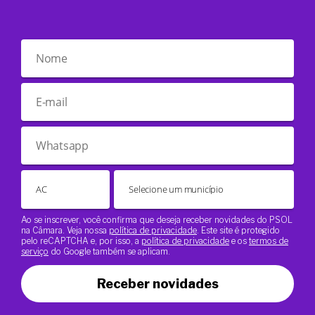
Ao se inscrever, você confirma que deseja receber novidades do PSOL
na Câmara. Veja nossa
política de privacidade
. Este site é protegido
pelo reCAPTCHA e, por isso, a
política de privacidade
e os
termos de
serviço
do Google também se aplicam.
Receber novidades