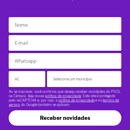
Ao se inscrever, você confirma que deseja receber novidades do PSOL
na Câmara. Veja nossa
política de privacidade
. Este site é protegido
pelo reCAPTCHA e, por isso, a
política de privacidade
e os
termos de
serviço
do Google também se aplicam.
Receber novidades