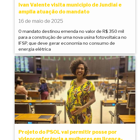
Ivan Valente visita município de Jundiaí e
amplia atuação do mandato
16 de maio de 2025
O mandato destinou emenda no valor de R$ 350 mil
para a construção de uma nova usina fotovoltaica no
IFSP, que deve gerar economia no consumo de
energia elétrica
Projeto do PSOL vai permitir posse por
videoconferência a mulheres em licença-