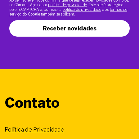
Ao se inscrever, você confirma que deseja receber novidades do PSOL
na Câmara. Veja nossa
política de privacidade
. Este site é protegido
pelo reCAPTCHA e, por isso, a
política de privacidade
e os
termos de
serviço
do Google também se aplicam.
Receber novidades
Contato
Política de Privacidade