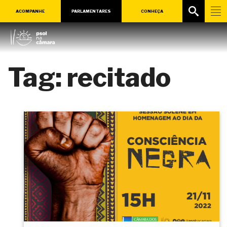
ACOMPANHE
PARLAMENTARES
CONHEÇA
Tag:
recitado