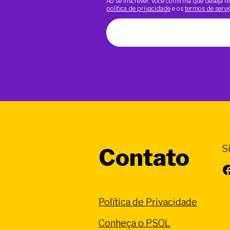
Ao se inscrever, você confirma que deseja
política de privacidade
e os
termos de servi
S
Contato
Facebook
Política de Privacidade
Conheça o PSOL