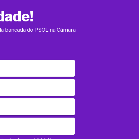
dade!
o da bancada do PSOL na Câmara