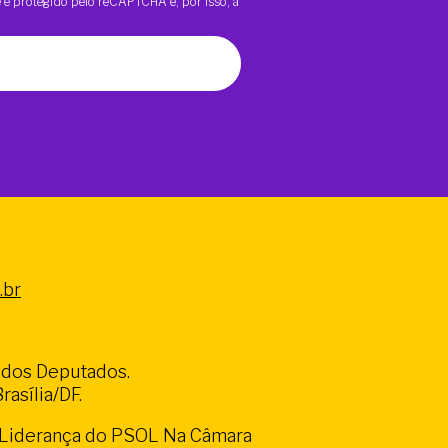
te é protegido pelo reCAPTCHA e, por isso, a
.br
a dos Deputados.
asília/DF.
a Liderança do PSOL Na Câmara