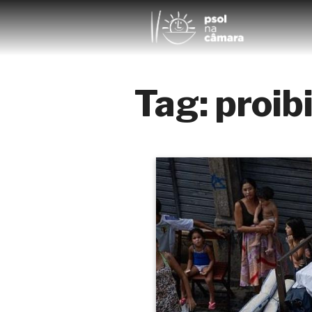
Tag:
proib