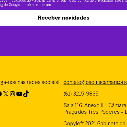
 receber novidades do PSOL na Câmara. Veja nossa
política de privacidade
. Este si
ço
do Google também se aplicam.
Receber novidades
iga-nos nas redes sociais!
contato@psolnacamara.org
X
Instagram
Youtube
TikTok
(61) 3215-9835
Sala 116. Anexo II – Câmar
Praça dos Três Poderes – Br
Copyleft 2021 Gabinete d