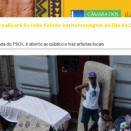
ealizará Sessão Solene em homenagem ao Dia da 
a do PSOL, é aberto ao público e traz artistas locais