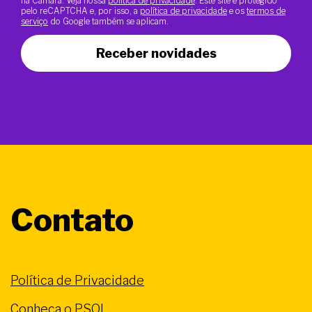
na Câmara. Veja nossa
política de privacidade
. Este site é protegido
pelo reCAPTCHA e, por isso, a
política de privacidade
e os
termos de
serviço
do Google também se aplicam.
Receber novidades
Contato
Política de Privacidade
Conheça o PSOL