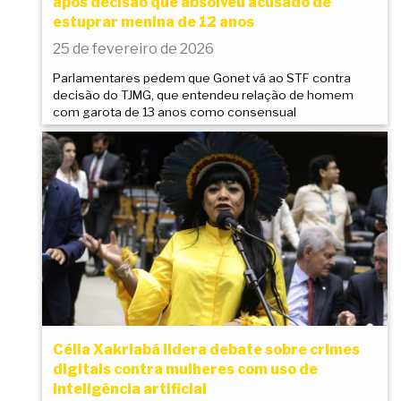
após decisão que absolveu acusado de
estuprar menina de 12 anos
25 de fevereiro de 2026
Parlamentares pedem que Gonet vá ao STF contra
decisão do TJMG, que entendeu relação de homem
com garota de 13 anos como consensual
Célia Xakriabá lidera debate sobre crimes
digitais contra mulheres com uso de
inteligência artificial