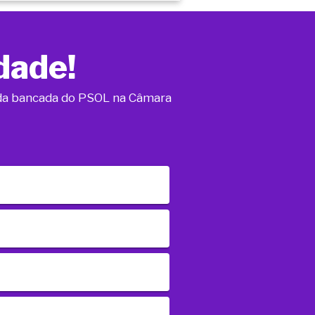
dade!
o da bancada do PSOL na Câmara