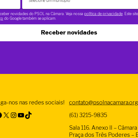
 receber novidades do PSOL na Câmara. Veja nossa
política de privacidade
. Este si
ço
do Google também se aplicam.
Receber novidades
iga-nos nas redes sociais!
contato@psolnacamara.org
X
Instagram
Youtube
TikTok
(61) 3215-9835
Sala 116. Anexo II – Câmar
Praça dos Três Poderes – Br