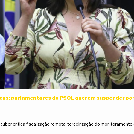
as: parlamentares do PSOL querem suspender por
lauber critica fiscalização remota, terceirização do monitorament
s