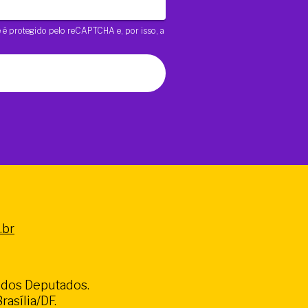
te é protegido pelo reCAPTCHA e, por isso, a
.br
a dos Deputados.
asília/DF.