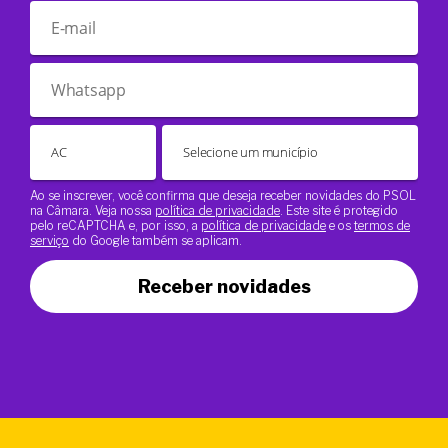
Ao se inscrever, você confirma que deseja receber novidades do PSOL
na Câmara. Veja nossa
política de privacidade
. Este site é protegido
pelo reCAPTCHA e, por isso, a
política de privacidade
e os
termos de
serviço
do Google também se aplicam.
Receber novidades