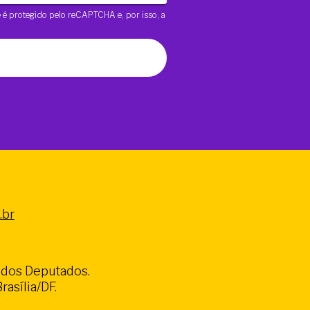
te é protegido pelo reCAPTCHA e, por isso, a
.br
a dos Deputados.
asília/DF.