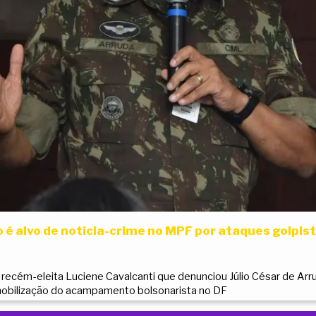
é alvo de notícia-crime no MPF por ataques golpis
l recém-eleita Luciene Cavalcanti que denunciou Júlio César de Arr
obilização do acampamento bolsonarista no DF