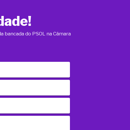
dade!
o da bancada do PSOL na Câmara