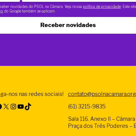
 receber novidades do PSOL na Câmara. Veja nossa
política de privacidade
. Este si
ço
do Google também se aplicam.
Receber novidades
iga-nos nas redes sociais!
contato@psolnacamara.org
X
Instagram
Youtube
TikTok
(61) 3215-9835
Sala 116. Anexo II – Câmar
Praça dos Três Poderes – Br