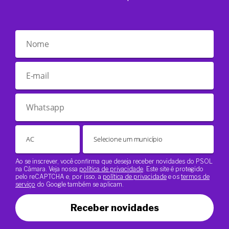
Ao se inscrever, você confirma que deseja receber novidades do PSOL
na Câmara. Veja nossa
política de privacidade
. Este site é protegido
pelo reCAPTCHA e, por isso, a
política de privacidade
e os
termos de
serviço
do Google também se aplicam.
Receber novidades