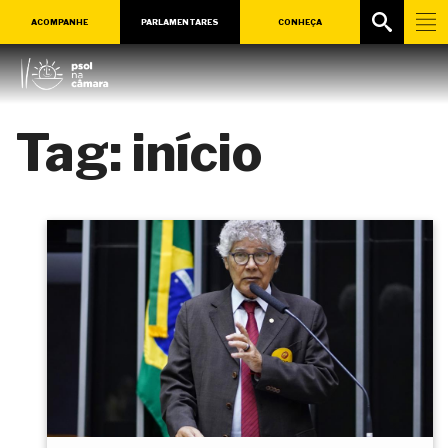
ACOMPANHE
PARLAMENTARES
CONHEÇA
Tag:
início