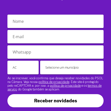
Ao se inscrever, você confirma que deseja receber novidades do PSOL
na Câmara. Veja nossa
política de privacidade
. Este site é protegido
pelo reCAPTCHA e, por isso, a
política de privacidade
e os
termos de
serviço
do Google também se aplicam.
Receber novidades