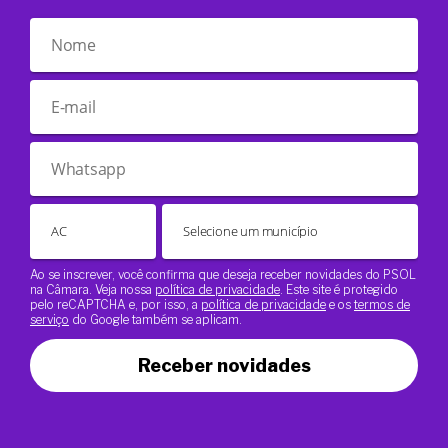
Ao se inscrever, você confirma que deseja receber novidades do PSOL
na Câmara. Veja nossa
política de privacidade
. Este site é protegido
pelo reCAPTCHA e, por isso, a
política de privacidade
e os
termos de
serviço
do Google também se aplicam.
Receber novidades