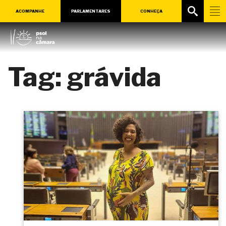
ACOMPANHE
PARLAMENTARES
CONHEÇA
Tag:
grávida