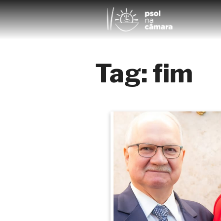
Tag:
fim