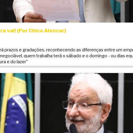
ra vai! (Por Chico Alencar)
á prazos e gradações, reconhecendo as diferenças entre um empr
inegociável, quem trabalha terá o sábado e o domingo - ou dias eq
ra e do lazer"