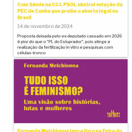
Com Sâmia na CCJ, PSOL obstrui votação da
PEC de Cunha que proíbe o aborto legal no
Brasil
14 de novembro de 2024
Proposta deixada pelo ex-deputado cassado em 2026
é pior do que o "PL do Estuprador", pois atinge a
realização da fertilização in vitro e pesquisas com
células-tronco
Fernanda Melchionna lança livro na Feira do