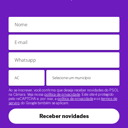
Ao se inscrever, você confirma que deseja receber novidades do PSOL
na Câmara. Veja nossa
política de privacidade
. Este site é protegido
pelo reCAPTCHA e, por isso, a
política de privacidade
e os
termos de
serviço
do Google também se aplicam.
Receber novidades