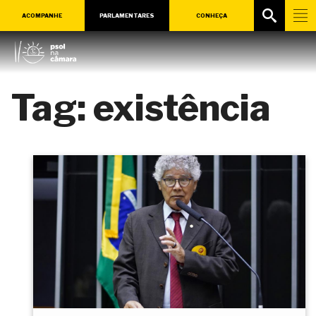
ACOMPANHE
PARLAMENTARES
CONHEÇA
Tag:
existência