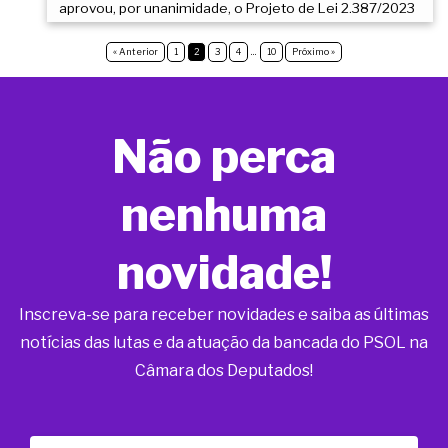
aprovou, por unanimidade, o Projeto de Lei 2.387/2023
« Anterior
1
2
3
4
…
10
Próximo »
Não perca
nenhuma
novidade!
Inscreva-se para receber novidades e saiba as últimas
notícias das lutas e da atuação da bancada do PSOL na
Câmara dos Deputados!