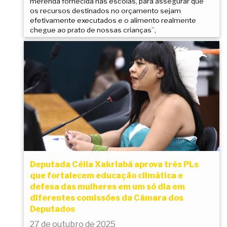
merenda fornecida nas escolas, para assegurar que
os recursos destinados no orçamento sejam
efetivamente executados e o alimento realmente
chegue ao prato de nossas crianças”,
Deputada Célia Xakriabá aprova três PLs
que fortalecem educação climática e
defesa das mulheres em um só dia em
diferentes comissões da Câmara dos
Deputados
27 de outubro de 2025