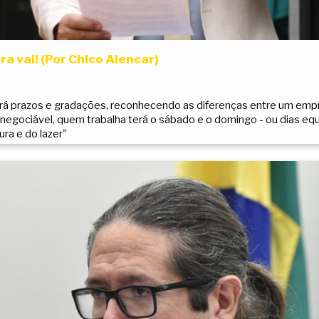
ra vai! (Por Chico Alencar)
á prazos e gradações, reconhecendo as diferenças entre um empr
inegociável, quem trabalha terá o sábado e o domingo - ou dias eq
ra e do lazer"