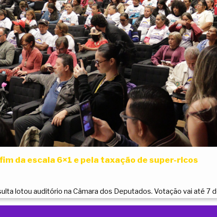
 fim da escala 6×1 e pela taxação de super-ricos
sulta lotou auditório na Câmara dos Deputados. Votação vai até 7