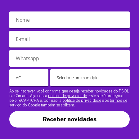
Ao se inscrever, você confirma que deseja receber novidades do PSOL
na Câmara. Veja nossa
política de privacidade
. Este site é protegido
pelo reCAPTCHA e, por isso, a
política de privacidade
e os
termos de
serviço
do Google também se aplicam.
Receber novidades