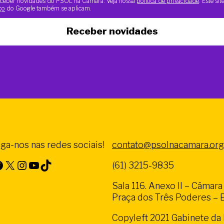
 receber novidades do PSOL na Câmara. Veja nossa
política de privacidade
. Este si
ço
do Google também se aplicam.
Receber novidades
iga-nos nas redes sociais!
contato@psolnacamara.org
X
Instagram
Youtube
TikTok
(61) 3215-9835
Sala 116. Anexo II – Câmar
Praça dos Três Poderes – Br
Copyleft 2021 Gabinete d