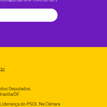
te é protegido pelo reCAPTCHA e, por isso, a
.br
a dos Deputados.
asília/DF.
a Liderança do PSOL Na Câmara