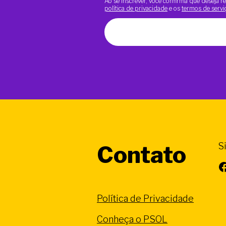
Ao se inscrever, você confirma que deseja
política de privacidade
e os
termos de servi
S
Contato
Facebook
Política de Privacidade
Conheça o PSOL