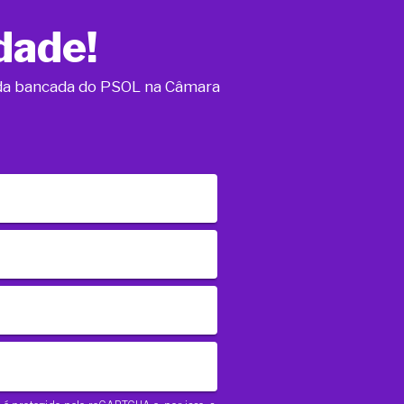
dade!
o da bancada do PSOL na Câmara