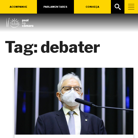
ACOMPANHE
PARLAMENTARES
CONHEÇA
Tag:
debater