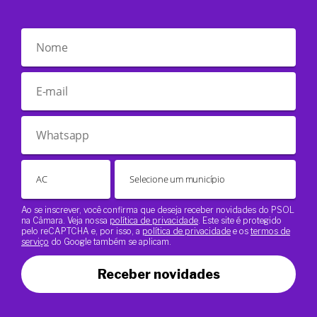
Ao se inscrever, você confirma que deseja receber novidades do PSOL
na Câmara. Veja nossa
política de privacidade
. Este site é protegido
pelo reCAPTCHA e, por isso, a
política de privacidade
e os
termos de
serviço
do Google também se aplicam.
Receber novidades