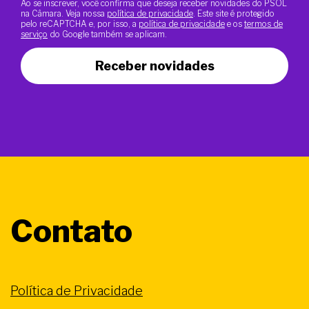
Ao se inscrever, você confirma que deseja receber novidades do PSOL
na Câmara. Veja nossa
política de privacidade
. Este site é protegido
pelo reCAPTCHA e, por isso, a
política de privacidade
e os
termos de
serviço
do Google também se aplicam.
Receber novidades
Contato
Política de Privacidade